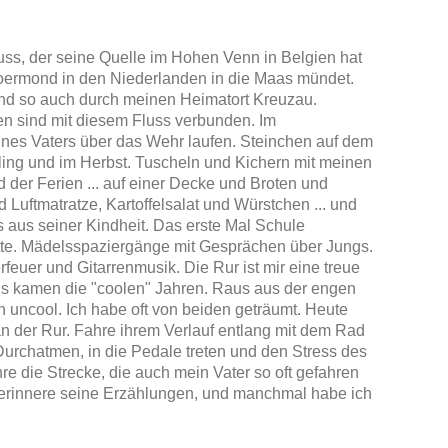
luss, der seine Quelle im Hohen Venn in Belgien hat
oermond in den Niederlanden in die Maas mündet.
l und so auch durch meinen Heimatort Kreuzau.
en sind mit diesem Fluss verbunden. Im
es Vaters über das Wehr laufen. Steinchen auf dem
ing und im Herbst. Tuscheln und Kichern mit meinen
der Ferien ... auf einer Decke und Broten und
Luftmatratze, Kartoffelsalat und Würstchen ... und
 aus seiner Kindheit. Das erste Mal Schule
ette. Mädelsspaziergänge mit Gesprächen über Jungs.
euer und Gitarrenmusik. Die Rur ist mir eine treue
 Es kamen die "coolen" Jahren. Raus aus der engen
 uncool. Ich habe oft von beiden geträumt. Heute
 an der Rur. Fahre ihrem Verlauf entlang mit dem Rad
Durchatmen, in die Pedale treten und den Stress des
hre die Strecke, die auch mein Vater so oft gefahren
Ich erinnere seine Erzählungen, und manchmal habe ich