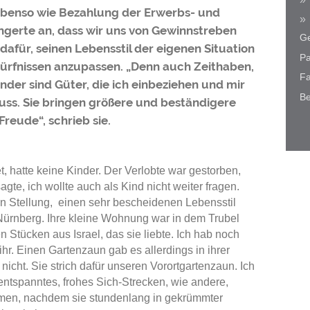
benso wie Bezahlung der Erwerbs- und
angerte an, dass wir uns von Gewinnstreben
Ge
dafür, seinen Lebensstil der eigenen Situation
Pa
ürfnissen anzupassen. „Denn auch Zeithaben,
Fa
nder sind Güter, die ich einbeziehen und mir
Be
uss. Sie bringen größere und beständigere
Freude“, schrieb sie.
et, hatte keine Kinder. Der Verlobte war gestorben,
 sagte, ich wollte auch als Kind nicht weiter fragen.
nden Stellung, einen sehr bescheidenen Lebensstil
 Nürnberg. Ihre kleine Wohnung war in dem Trubel
n Stücken aus Israel, das sie liebte. Ich hab noch
ihr. Einen Gartenzaun gab es allerdings in ihrer
cht. Sie strich dafür unseren Vorortgartenzaun. Ich
 entspanntes, frohes Sich-Strecken, wie andere,
men, nachdem sie stundenlang in gekrümmter