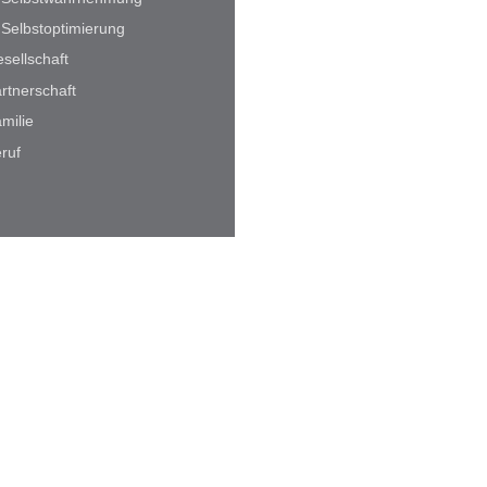
Selbstoptimierung
sellschaft
rtnerschaft
milie
ruf