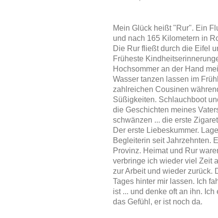
Mein Glück heißt "Rur". Ein F
und nach 165 Kilometern in R
Die Rur fließt durch die Eife
Früheste Kindheitserinnerung
Hochsommer an der Hand mein
Wasser tanzen lassen im Frühl
zahlreichen Cousinen während 
Süßigkeiten. Schlauchboot und 
die Geschichten meines Vaters
schwänzen ... die erste Zigar
Der erste Liebeskummer. Lagerf
Begleiterin seit Jahrzehnten.
Provinz. Heimat und Rur waren
verbringe ich wieder viel Zeit
zur Arbeit und wieder zurück. 
Tages hinter mir lassen. Ich fa
ist ... und denke oft an ihn. 
das Gefühl, er ist noch da.