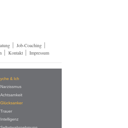
ratung
Job-Coaching
n
Kontakt
Impressum
yche & Ich
Narzissmus
Achtsamkeit
Glücksanker
Trauer
Intelligenz
Selbstwahrnehmung