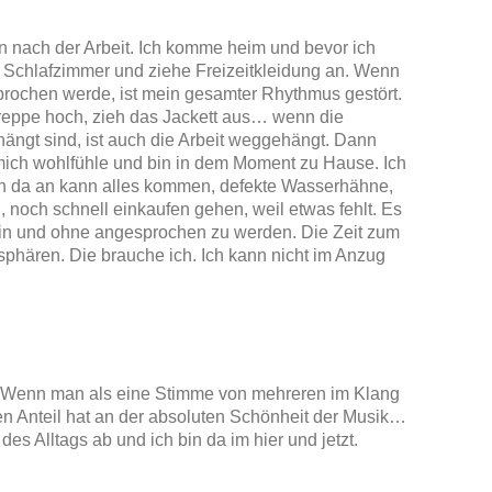
 nach der Arbeit. Ich komme heim und bevor ich
s Schlafzimmer und ziehe Freizeitkleidung an. Wenn
rochen werde, ist mein gesamter Rhythmus gestört.
reppe hoch, zieh das Jackett aus… wenn die
hängt sind, ist auch die Arbeit weggehängt. Dann
 mich wohlfühle und bin in dem Moment zu Hause. Ich
on da an kann alles kommen, defekte Wasserhähne,
noch schnell einkaufen gehen, weil etwas fehlt. Es
lein und ohne angesprochen zu werden. Die Zeit zum
hären. Die brauche ich. Ich kann nicht im Anzug
n. Wenn man als eine Stimme von mehreren im Klang
nen Anteil hat an der absoluten Schönheit der Musik…
es Alltags ab und ich bin da im hier und jetzt.