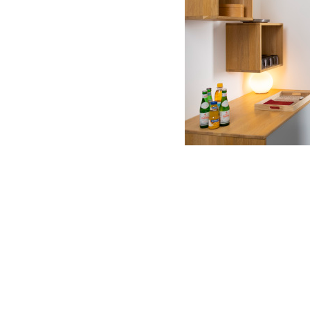
Psychotherapie Erlan
Psychologische Berat
Depression Burnout P
Nürnberg Fürth Erlan
Gesprächstherapie Ver