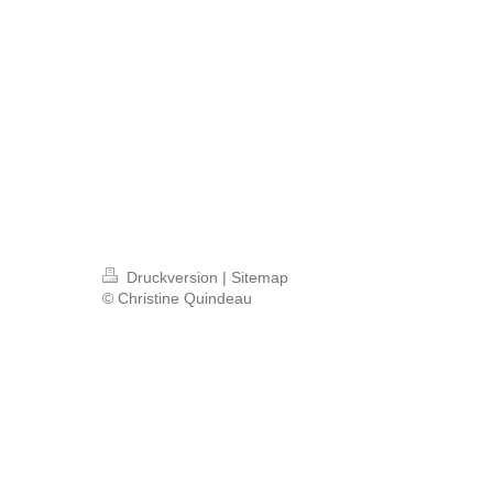
Familientherapie Kind
Studienberatung Jobc
Druckversion
|
Sitemap
© Christine Quindeau