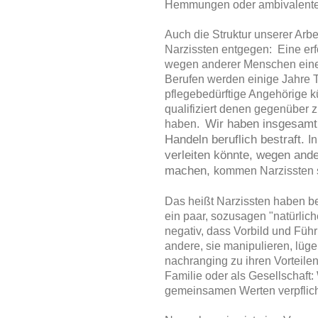
Hemmungen oder ambivalente 
Auch die Struktur unserer Arb
Narzissten entgegen: Eine erfo
wegen anderer Menschen eine Z
Berufen werden einige Jahre T
pflegebedürftige Angehörige k
qualifiziert denen gegenüber 
Wir haben insgesamt i
haben.
Handeln beruflich bestraft.
In
verleiten könnte, wegen and
machen,
kommen Narzissten s
Das heißt Narzissten haben be
ein paar, sozusagen "natürlich
negativ, dass Vorbild und Füh
andere, sie manipulieren, lüge
nachranging zu ihren Vorteilen
Familie oder als Gesellschaft:
gemeinsamen Werten verpflichte