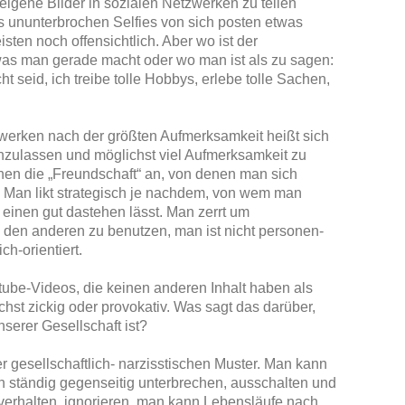
eigene Bilder in sozialen Netzwerken zu teilen
 ununterbrochen Selfies von sich posten etwas
eisten noch offensichtlich. Aber wo ist der
was man gerade macht oder wo man ist als zu sagen:
cht seid, ich treibe tolle Hobbys, erlebe tolle Sachen,
werken nach der größten Aufmerksamkeit heißt sich
nzulassen und möglichst viel Aufmerksamkeit zu
n die „Freundschaft“ an, von denen man sich
ft. Man likt strategisch je nachdem, von wem man
s einen gut dastehen lässt. Man zerrt um
 den anderen zu benutzen, man ist nicht personen-
ch-orientiert.
ube-Videos, die keinen anderen Inhalt haben als
ichst zickig oder provokativ. Was sagt das darüber,
nserer Gesellschaft ist?
r gesellschaftlich- narzisstischen Muster. Man kann
h ständig gegenseitig unterbrechen, ausschalten und
 verhalten, ignorieren, man kann Lebensläufe nach