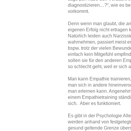
diagnostizieren…?“, wie es be
vorkommt.
Denn wenn man glaubt, die and
eigenen Erfolg nicht ertragen
Natürlich leiden auch Narzisst
wahrnehmen, passiert meist ers
bspw. trotz der vielen Bewunde
einfach kein Mitgefühl empfi
sollen sie für den anderen Em
so schlecht geht, weil er sic
Man kann Empathie trainieren, 
man sich in andere hineinvers
man erlernen kann. Angenehm i
einem Empathietraining ständi
sich. Aber es funktioniert.
Es gibt in der Psychologie Al
werden anhand von festgelegte
gesund geltende Grenze überschr