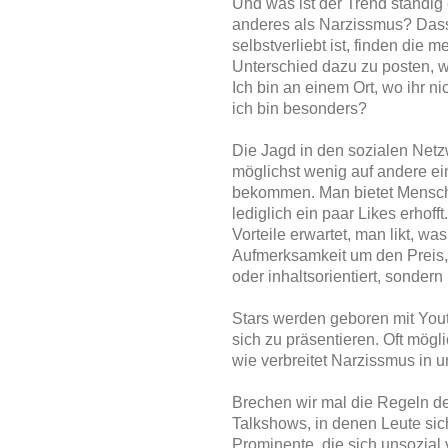
Und was ist der Trend ständig 
anderes als Narzissmus? Dass
selbstverliebt ist, finden die m
Unterschied dazu zu posten, 
Ich bin an einem Ort, wo ihr ni
ich bin besonders?
Die Jagd in den sozialen Netz
möglichst wenig auf andere ei
bekommen. Man bietet Mensche
lediglich ein paar Likes erhof
Vorteile erwartet, man likt, wa
Aufmerksamkeit um den Preis,
oder inhaltsorientiert, sondern i
Stars werden geboren mit Yout
sich zu präsentieren. Oft mögl
wie verbreitet Narzissmus in u
Brechen wir mal die Regeln de
Talkshows, in denen Leute sic
Prominente, die sich unsozial