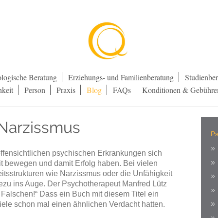
logische Beratung
Erziehungs- und Familienberatung
Studienbe
hkeit
Person
Praxis
Blog
FAQs
Konditionen & Gebühre
Narzissmus
Ps
 offensichtlichen psychischen Erkrankungen sich
it bewegen und damit Erfolg haben. Bei vielen
eitsstrukturen wie Narzissmus oder die Unfähigkeit
zu ins Auge. Der Psychotherapeut Manfred Lütz
 Falschen!“ Dass ein Buch mit diesem Titel ein
viele schon mal einen ähnlichen Verdacht hatten.