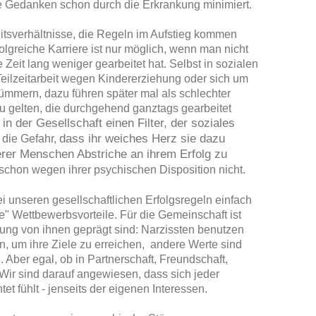
Gedanken schon durch die Erkrankung minimiert.
eitsverhältnisse, die Regeln im Aufstieg kommen
lgreiche Karriere ist nur möglich, wenn man nicht
eit lang weniger gearbeitet hat. Selbst in sozialen
eilzeitarbeit wegen Kindererziehung oder sich um
ümmern, dazu führen später mal als schlechter
zu gelten, die durchgehend ganztags gearbeitet
n der Gesellschaft einen Filter, der soziales
dass ihr weiches Herz sie dazu
 die Gefahr,
erer Menschen Abstriche an ihrem Erfolg zu
chon wegen ihrer psychischen Disposition nicht.
i unseren gesellschaftlichen Erfolgsregeln einfach
e" Wettbewerbsvorteile. Für die Gemeinschaft ist
rung von ihnen geprägt sind: Narzissten benutzen
n, um ihre Ziele zu erreichen, andere Werte sind
. Aber egal, ob in Partnerschaft, Freundschaft,
 Wir sind darauf angewiesen, dass sich jeder
t fühlt - jenseits der eigenen Interessen.