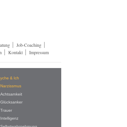
ratung
Job-Coaching
n
Kontakt
Impressum
yche & Ich
Narzissmus
Achtsamkeit
Glücksanker
Trauer
Intelligenz
Selbstwahrnehmung