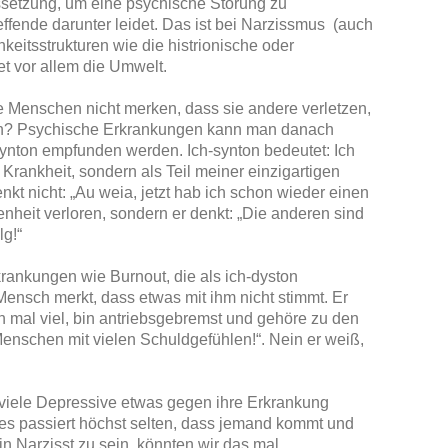
ssetzung, um eine psychische Störung zu
effende darunter leidet. Das ist bei Narzissmus (auch
keitsstrukturen wie die histrionische oder
et vor allem die Umwelt.
 Menschen nicht merken, dass sie andere verletzen,
en? Psychische Erkrankungen kann man danach
-synton empfunden werden. Ich-synton bedeutet: Ich
 Krankheit, sondern als Teil meiner einzigartigen
nkt nicht: „Au weia, jetzt hab ich schon wieder einen
heit verloren, sondern er denkt: „Die anderen sind
lg!“
rankungen wie Burnout, die als ich-dyston
sch merkt, dass etwas mit ihm nicht stimmt. Er
un mal viel, bin antriebsgebremst und gehöre zu den
nschen mit vielen Schuldgefühlen!“. Nein er weiß,
iele Depressive etwas gegen ihre Erkrankung
 es passiert höchst selten, dass jemand kommt und
in Narzisst zu sein, könnten wir das mal