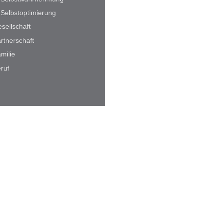
Selbstoptimierung
sellschaft
rtnerschaft
milie
ruf