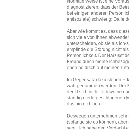
Normalerweise ist eine Vorau
diagnostizieren, dass der Betr
bei einigen anderen Persönlich
antisoziale) schwierig: Da leid
Aber wie kommt es, dass diese
sich viele von ihnen abwend
unterscheiden, ob sie als ich
empfinde die Störung nicht als
Persönlichkeit. Der Narzisst de
Freund durch meine Ichbezogen
eben neidisch auf meinen Erfo
Im Gegensatz dazu stehen Erk
wahrgenommen werden. Der Men
denkt sich nicht: „Ich weine n
ständig niedergeschlagenen Me
das bin nicht ich.
Deswegen unternehmen sehr v
(solange sie es können), aber
sagt: „Ich habe den Verdacht e