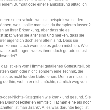
i einem Burnout oder einer Panikstörung alltäglich
eren seien schuld, weil sie beispielsweise den
 können, wozu sollte man sich da therapieren lassen?
en an ihrer Erkrankung, aber dass sie es
t spät, wenn sie älter sind und merken, dass sie
rer eigentlich doch sehr allein sind. Dass sie
nden können, auch wenn sie es geben möchten. Wie
pathie aufbringen, wo es ihnen doch gerade selbst
h abwendet?
das ist kein vom Himmel gefallenes Gottesurteil, ob
etzen kann oder nicht, sondern eine Technik, die
st das nicht für den Betroffenen. Denn er muss in
g dorthin, wohin er nicht möchte, nämlich weg von
les-oder-Nichts-Kategorien wie krank und gesund. Sie
n Diagnosekriterien ermittelt. Hat man eine als noch
itten ist man „krank“. Alles was darunter liegt, ist