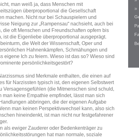
icht, man weiß ja, dass Menschen mit
itszügen überproportional die Gesellschaft
Ge
en machen. Nicht nur bei Schauspielern und
isse Neigung zur „Rampensau“ nachsieht, auch bei
Pa
n, die oft Menschen und Freundschaften opfern bis
Fa
, ist die Eigenliebe überproportional ausgeprägt.
enbeinturm, die Welt der Wissenschaft, Oper und
Be
n persönlichen Hahnenkämpfen, Schmähungen und
 eigene Ich zu feiern. Wieso ist das so? Wieso sind
rominente persönlichkeitsgestört?
 Narzissmus sind Merkmale enthalten, die einen auf
s für Narzissten typisch ist, den eigenen Selbstwert
zu Versagensgefühlen (die Mitmenschen sind schuld,
n man keine Empathie empfindet, lässt man sich
n Handlungen abbringen, die der eigenen Aufgabe
Wenn man keinen Perspektivwechsel kann, also sich
nschen hineindenkt, ist man nicht nur festgefahrener
ger.
an als ewiger Zauderer oder Bedenkenträger zu
sönlichkeitsstörungen hat man normale, soziale